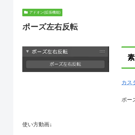
アドオン(拡張機能)
ポーズ左右反転
素
カス
ポー
使い方動画↓