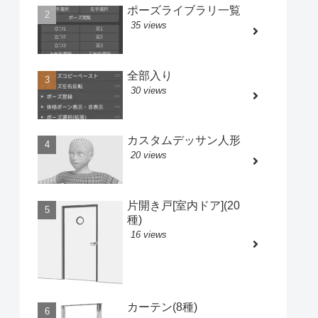
ポーズライブラリ一覧
35 views
全部入り
30 views
カスタムデッサン人形
20 views
片開き戸[室内ドア](20
種)
16 views
カーテン(8種)