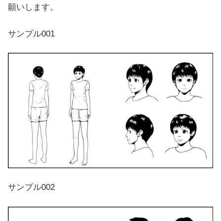
願いします。
サンプル001
サンプル002