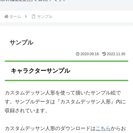
ホーム
サンプル
サンプル
2020.09.16
2022.11.30
キャラクターサンプル
カスタムデッサン人形を使って描いたサンプル絵で
す。サンプルデータは『カスタムデッサン人形』内に
収録されています。
カスタムデッサン人形のダウンロードは
こちら
からお