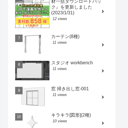
材一括ダウンロードパッ
ク』を更新しました
(2023/1/31)
12 views
カーテン(8種)
11 views
スタジオ workbench
11 views
窓 掃き出し窓-001
11 views
キラキラ[図形](2種)
10 views