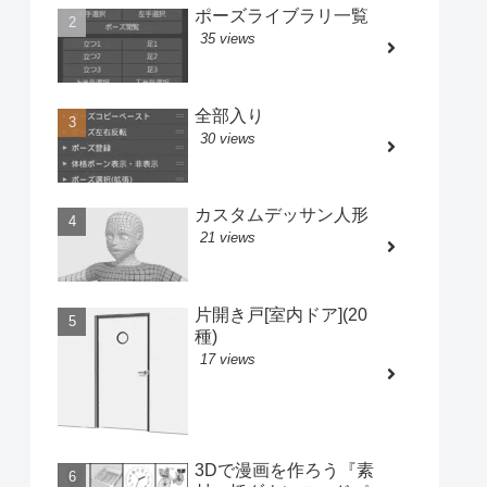
ポーズライブラリ一覧
35 views
全部入り
30 views
カスタムデッサン人形
21 views
片開き戸[室内ドア](20
種)
17 views
3Dで漫画を作ろう『素