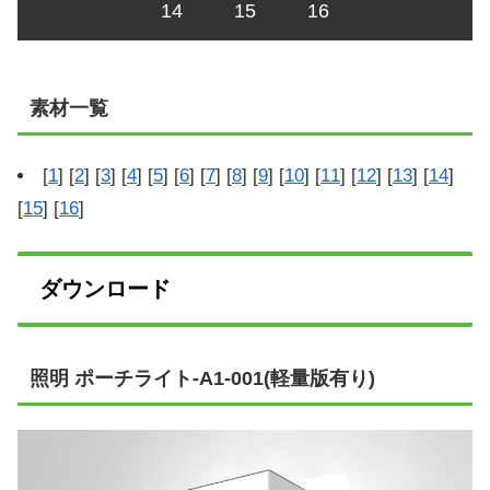
14
15
16
素材一覧
[
1
] [
2
] [
3
] [
4
] [
5
] [
6
] [
7
] [
8
] [
9
] [
10
] [
11
] [
12
] [
13
] [
14
]
[
15
] [
16
]
ダウンロード
照明 ポーチライト-A1-001(軽量版有り)