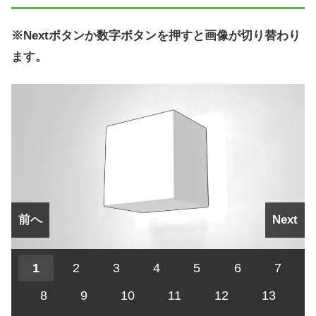
※Nextボタンか数字ボタンを押すと画像が切り替わり
ます。
前へ
Next
1
2
3
4
5
6
7
8
9
10
11
12
13