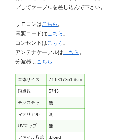
プしてケーブルを差し込んで下さい。
リモコンは
こちら
。
電源コードは
こちら
。
コンセントは
こちら
。
アンテナケーブルは
こちら
。
分波器は
こちら
。
本体サイズ
74.8×17×51.8cm
頂点数
5745
テクスチャ
無
マテリアル
無
UVマップ
無
ファイル形式
.blend